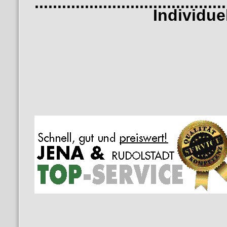
..........................................
Individuelles B