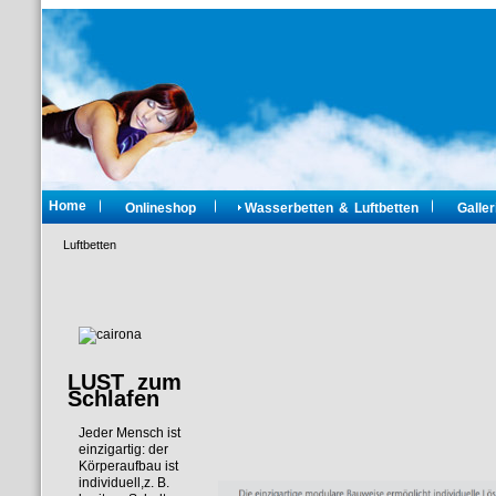
Home
Onlineshop
Wasserbetten & Luftbetten
Galler
Luftbetten
LUST zum
Schlafen
Jeder Mensch ist
einzigartig: der
Körperaufbau ist
individuell,z. B.