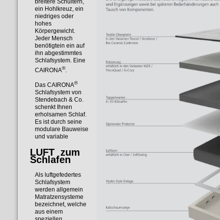
breitere Schultern,
ein Hohlkreuz, ein
niedriges oder
hohes
Körpergewicht.
Jeder Mensch
benötigtein ein auf
ihn abgestimmtes
Schlafsystem. Eine
®
CAIRONA
.
®
Das CAIRONA
Schlafsystem von
Stendebach & Co.
schenkt Ihnen
erholsamen Schlaf.
Es ist durch seine
modulare Bauweise
und variable
LUFT zum
Schlafen
Als luftgefedertes
Schlafsystem
werden allgemein
Matratzensysteme
bezeichnet, welche
aus einem
speziellen