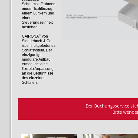
Schaumstoffrahmen,
einem Textilbezug,
einem Luftkern und
einer
Steuerungseinheit
bestehen.
®
CAIRONA
von
Stendebach & Co.
ist ein luftgefedertes
Schlafsystem. Der
einzigartige,
modulare Aufbau
ermöglicht eine
flexible Anpassung
an die Bedürfnisse
des einzelnen
Schläfers.