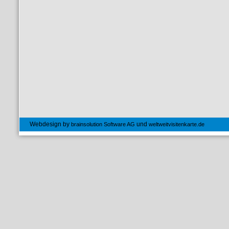
Webdesign by
und
brainsolution Software AG
weltweitvisitenkarte.de