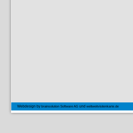
Webdesign by
und
brainsolution Software AG
weltweitvisitenkarte.de