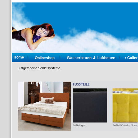
Home
Onlineshop
Wasserbetten & Luftbetten
Galler
Luftgefederte Schlafsysteme