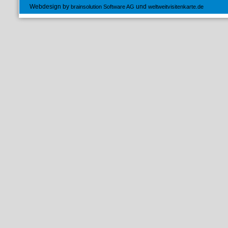
Webdesign by
und
brainsolution Software AG
weltweitvisitenkarte.de