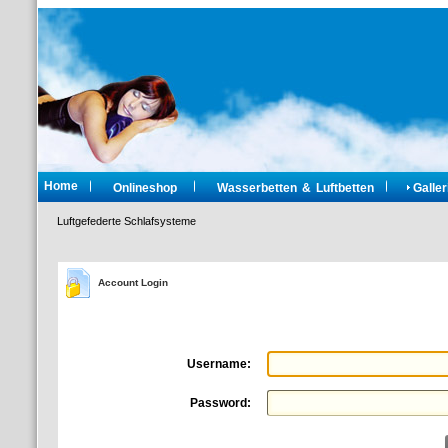
Home
Onlineshop
Wasserbetten & Luftbetten
Galler
Luftgefederte Schlafsysteme
Account Login
Username:
Password: