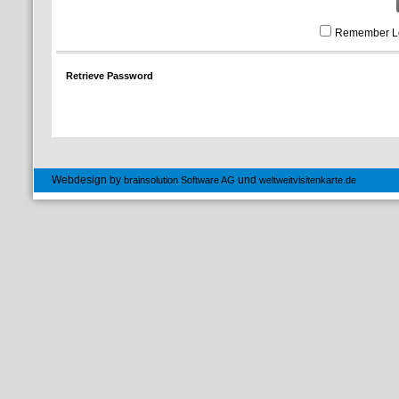
Remember L
Retrieve Password
Webdesign by
und
brainsolution Software AG
weltweitvisitenkarte.de