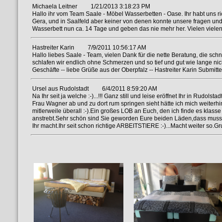
Michaela Leitner
1/21/2013 3:18:23 PM
Hallo ihr vom Team Saale - Möbel Wasserbetten - Oase. Ihr habt uns rich
Gera, und in Saalfeld aber keiner von denen konnte unsere fragen und
Wasserbett nun ca. 14 Tage und geben das nie mehr her. Vielen viele
Hastreiter Karin
7/9/2011 10:56:17 AM
Hallo liebes Saale - Team, vielen Dank für die nette Beratung, die sch
schlafen wir endlich ohne Schmerzen und so tief und gut wie lange ni
Geschäfte -- liebe Grüße aus der Oberpfalz -- Hastreiter Karin Submitte
Ursel aus Rudolstadt
6/4/2011 8:59:20 AM
Na Ihr seit ja welche :-)...!!! Ganz still und leise eröffnet Ihr in Ru
Frau Wagner ab und zu dort rum springen sieht hätte ich mich weiterh
mitlerweile überall :-).Ein großes LOB an Euch, den ich finde es klass
anstrebt.Sehr schön sind Sie geworden Eure beiden Läden,dass muss 
Ihr macht.Ihr seit schon richtige ARBEITSTIERE :-)...Macht weiter so.G