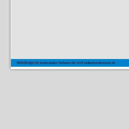
Webdesign by
und
brainsolution Software AG
weltweitvisitenkarte.de