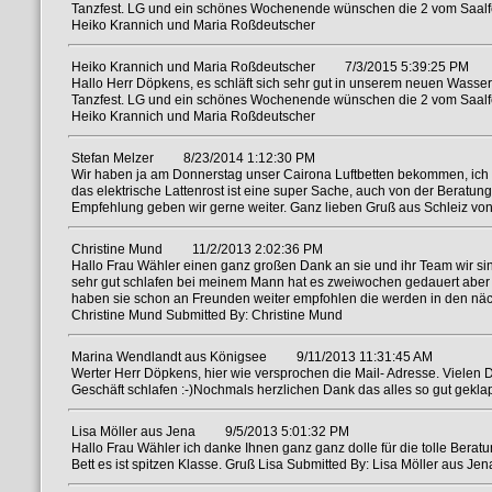
Tanzfest. LG und ein schönes Wochenende wünschen die 2 vom Saalfe
Heiko Krannich und Maria Roßdeutscher
Heiko Krannich und Maria Roßdeutscher
7/3/2015 5:39:25 PM
Hallo Herr Döpkens, es schläft sich sehr gut in unserem neuen Wasse
Tanzfest. LG und ein schönes Wochenende wünschen die 2 vom Saalfe
Heiko Krannich und Maria Roßdeutscher
Stefan Melzer
8/23/2014 1:12:30 PM
Wir haben ja am Donnerstag unser Cairona Luftbetten bekommen, ich un
das elektrische Lattenrost ist eine super Sache, auch von der Berat
Empfehlung geben wir gerne weiter. Ganz lieben Gruß aus Schleiz von
Christine Mund
11/2/2013 2:02:36 PM
Hallo Frau Wähler einen ganz großen Dank an sie und ihr Team wir si
sehr gut schlafen bei meinem Mann hat es zweiwochen gedauert aber 
haben sie schon an Freunden weiter empfohlen die werden in den näc
Christine Mund Submitted By: Christine Mund
Marina Wendlandt aus Königsee
9/11/2013 11:31:45 AM
Werter Herr Döpkens, hier wie versprochen die Mail- Adresse. Vielen D
Geschäft schlafen :-)Nochmals herzlichen Dank das alles so gut gekl
Lisa Möller aus Jena
9/5/2013 5:01:32 PM
Hallo Frau Wähler ich danke Ihnen ganz ganz dolle für die tolle Berat
Bett es ist spitzen Klasse. Gruß Lisa Submitted By: Lisa Möller aus Jen