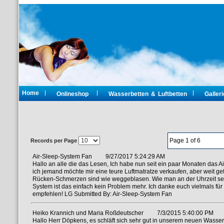
Home
Onlineshop
Wasserbetten & Luftbetten
Galleri
Page 1 of 6
Records per Page
Air-Sleep-System Fan
9/27/2017 5:24:29 AM
Hallo an alle die das Lesen, Ich habe nun seit ein paar Monaten das A
ich jemand möchte mir eine teure Luftmatratze verkaufen, aber weit g
Rücken-Schmerzen sind wie weggeblasen. Wie man an der Uhrzeit sehe
System ist das einfach kein Problem mehr. Ich danke euch vielmals für
empfehlen! LG Submitted By: Air-Sleep-System Fan
Heiko Krannich und Maria Roßdeutscher
7/3/2015 5:40:00 PM
Hallo Herr Döpkens, es schläft sich sehr gut in unserem neuen Wasse