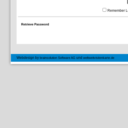
Remember L
Retrieve Password
Webdesign by
und
brainsolution Software AG
weltweitvisitenkarte.de